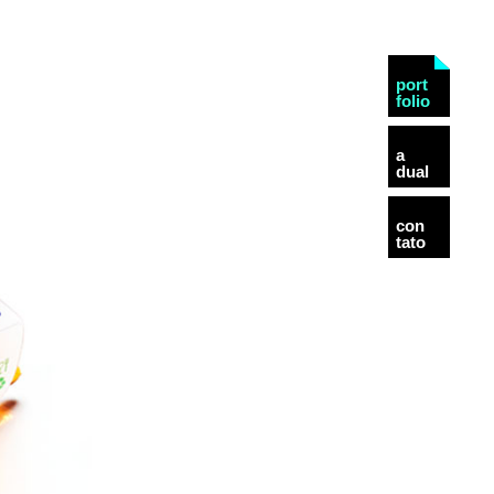
port
folio
a
dual
con
tato