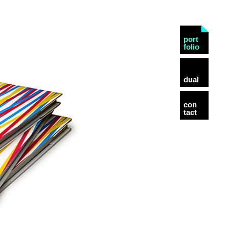
port
folio
dual
con
tact